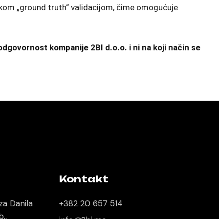
ičkom „ground truth“ validacijom, čime omogućuje
odgovornost kompanije 2BI d.o.o. i ni na koji način se
Kontakt
za Danila
+382 20 657 514
.,