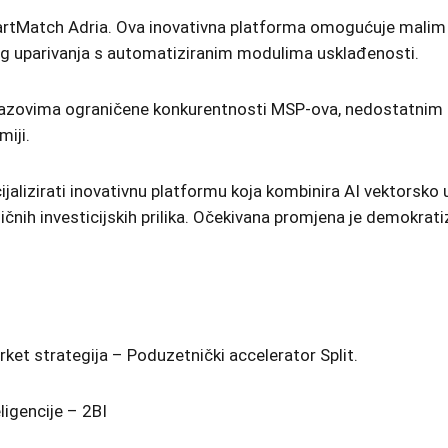
martMatch Adria. Ova inovativna platforma omogućuje malim
skog uparivanja s automatiziranim modulima usklađenosti.
zovima ograničene konkurentnosti MSP-ova, nedostatnim fin
iji.
ercijalizirati inovativnu platformu koja kombinira AI vektor
h investicijskih prilika. Očekivana promjena je demokratiza
et strategija – Poduzetnički accelerator Split.
eligencije – 2BI