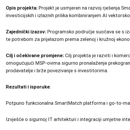
Opis projekta:
Projekt je usmjeren na razvoj rješenja S
investicijskih i izlaznih prilika kombiniranjem AI vektor
Zajednički izazov:
Programsko područje suočava se s iza
te potrebom za prijelazom prema zelenoj i kružnoj ekonom
Cilj i očekivane promjene:
Cilj projekta je razviti i kom
omogućujući MSP-ovima sigurno pronalaženje prekogranični
prodavatelje i brže povezivanje s investitorima.
Rezultati i isporuke
:
Potpuno funkcionalna SmartMatch platforma i go-to-mark
Izvješće o sigurnoj IT arhitekturi i integraciji umjetne int