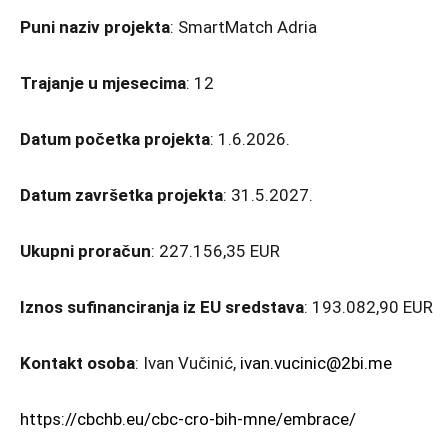
Puni naziv projekta
: SmartMatch Adria
Trajanje u mjesecima
: 12
Datum početka projekta
: 1.6.2026.
Datum završetka projekta
: 31.5.2027.
Ukupni proračun
: 227.156,35 EUR
Iznos sufinanciranja iz EU sredstava
: 193.082,90 EUR
Kontakt osoba
: Ivan Vučinić,
ivan.vucinic@2bi.me
https://cbchb.eu/cbc-cro-bih-mne/embrace/