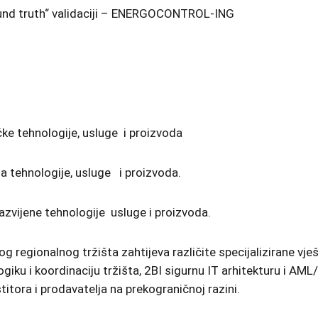
round truth“ validaciji – ENERGOCONTROL-ING
ke tehnologije, usluge
i proizvoda
a tehnologije, usluge
i proizvoda.
razvijene tehnologije
usluge i proizvoda.
 regionalnog tržišta zahtijeva različite specijalizirane vj
iku i koordinaciju tržišta, 2BI sigurnu IT arhitekturu i AML
itora i prodavatelja na prekograničnoj razini.