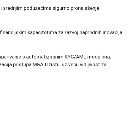
 i srednjim poduzećima sigurno pronalaženje
ancijskim kapacitetima za razvoj naprednih inovacija
sko uparivanje s automatiziranim KYC/AML modulima,
cija pristupa M&A tržištu, uz veću vidljivost za