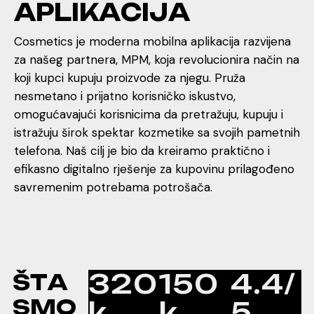
A
P
L
I
K
A
C
I
J
A
Cosmetics je moderna mobilna aplikacija razvijena
za našeg partnera, MPM, koja revolucionira način na
koji kupci kupuju proizvode za njegu. Pruža
nesmetano i prijatno korisničko iskustvo,
omogućavajući korisnicima da pretražuju, kupuju i
istražuju širok spektar kozmetike sa svojih pametnih
telefona. Naš cilj je bio da kreiramo praktično i
efikasno digitalno rješenje za kupovinu prilagođeno
savremenim potrebama potrošača.
320
150
4.4/
Š
T
A
S
M
O
k
k
5