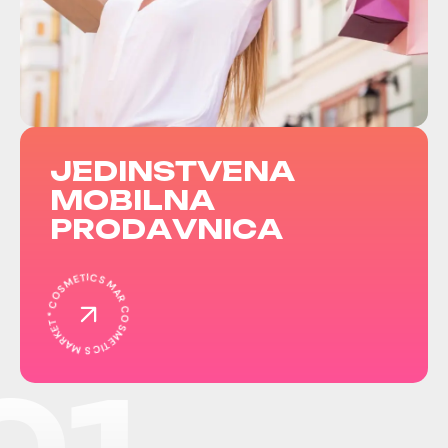
J
E
D
I
N
S
T
V
E
N
A
M
O
B
I
L
N
A
P
R
O
D
A
V
N
I
C
A
COSMETICS MARKET *
COSMETICS MARKET *