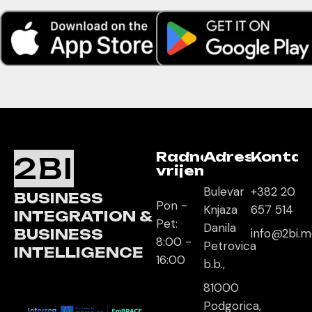
Radno
Adresa
Kontak
2BI
vrijeme
Bulevar
+382 20
BUSINESS
Pon -
Knjaza
657 514
INTEGRATION &
Pet:
Danila
BUSINESS
info@2bi.
8:00 -
Petrovica
INTELLIGENCE
16:00
b.b.,
81000
Podgorica,