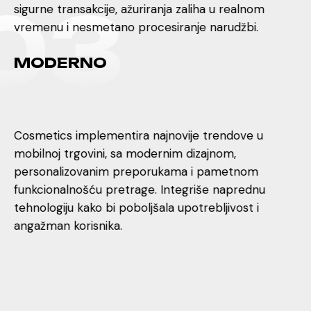
0
3
sigurne transakcije, ažuriranja zaliha u realnom
vremenu i nesmetano procesiranje narudžbi.
M
O
D
E
R
N
O
Cosmetics implementira najnovije trendove u
mobilnoj trgovini, sa modernim dizajnom,
personalizovanim preporukama i pametnom
funkcionalnošću pretrage. Integriše naprednu
tehnologiju kako bi poboljšala upotrebljivost i
angažman korisnika.