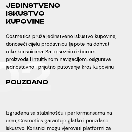
0
1
J
E
D
I
N
S
T
V
E
N
O
I
S
K
U
S
T
V
O
K
U
P
O
V
I
N
E
Cosmetics pruža jedinstveno iskustvo kupovine,
donoseći cijelu prodavnicu ljepote na dohvat
ruke korisnicima. Sa opsežnim izborom
0
2
proizvoda i intuitivnom navigacijom, osigurava
jednostavno i prijatno putovanje kroz kupovinu.
P
O
U
Z
D
A
N
O
Izgrađena sa stabilnošću i performansama na
umu, Cosmetics garantuje glatko i pouzdano
iskustvo. Korisnici mogu vjerovati platformi za