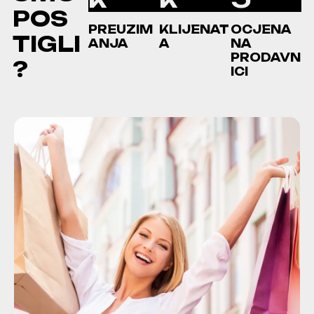
P
O
S
PREUZIM
KLIJENAT
OCJENA
T
I
G
L
I
ANJA
A
NA
PRODAVN
?
ICI