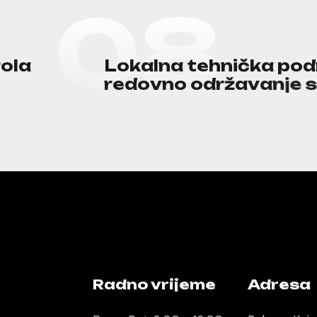
0
8
r
o
l
a
L
o
k
a
l
n
a
t
e
h
n
i
č
k
a
p
o
d
r
e
d
o
v
n
o
o
d
r
ž
a
v
a
n
j
e
Radno vrijeme
Adresa