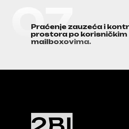
0
7
P
r
a
ć
e
n
j
e
z
a
u
z
e
ć
a
i
k
o
n
t
p
r
o
s
t
o
r
a
p
o
k
o
r
i
s
n
i
č
k
i
m
m
a
i
l
b
o
x
o
v
i
m
a
.
2BI