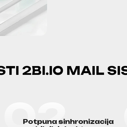
S
T
I
2
B
I
.
I
O
M
A
I
L
S
I
0
2
P
o
t
p
u
n
a
s
i
n
h
r
o
n
i
z
a
c
i
j
a