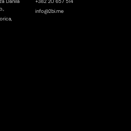
za Danila
+382 20 657 514
.,
info@2bi.me
rica,