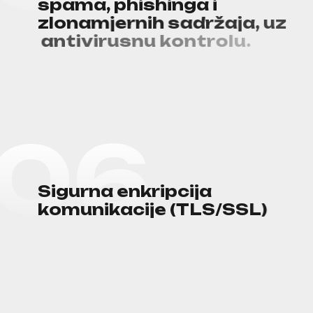
s
p
a
m
a
,
p
h
i
s
h
i
n
g
a
i
z
l
o
n
a
m
j
e
r
n
i
h
s
a
d
r
ž
a
j
a
,
u
z
a
n
t
i
v
i
r
u
s
n
u
k
o
n
t
r
o
l
u
.
0
6
S
i
g
u
r
n
a
e
n
k
r
i
p
c
i
j
a
k
o
m
u
n
i
k
a
c
i
j
e
(
T
L
S
/
S
S
L
)