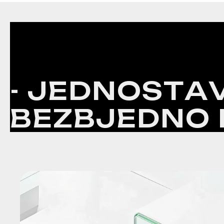
P
R
O
F
E
S
I
O
N
A
K
O
M
U
N
I
K
A
C
-
J
E
D
N
O
S
T
A
B
E
Z
B
J
E
D
N
O