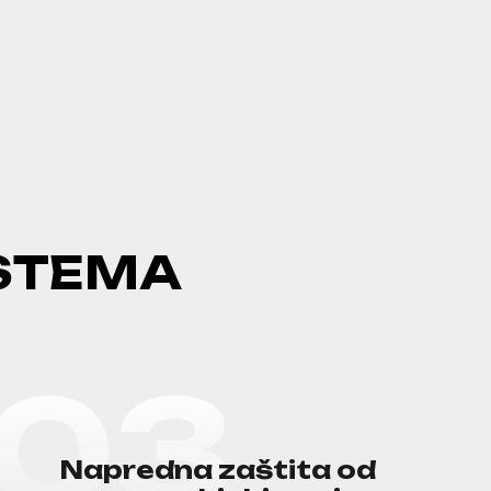
S
T
E
M
A
0
3
N
a
p
r
e
d
n
a
z
a
š
t
i
t
a
o
d