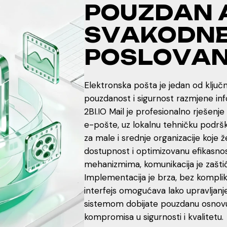
P
O
U
Z
D
A
N
S
V
A
K
O
D
N
P
O
S
L
O
V
A
Elektronska pošta je jedan od ključ
pouzdanost i sigurnost razmjene inf
2BI.IO Mail je profesionalno rješenje
e-pošte, uz lokalnu tehničku podršku
za male i srednje organizacije koje
dostupnost i optimizovanu efikasnos
mehanizmima, komunikacija je zaštić
Implementacija je brza, bez kompliko
interfejs omogućava lako upravljanj
sistemom dobijate pouzdanu osnovu
kompromisa u sigurnosti i kvalitetu.