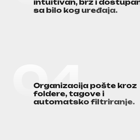
i
n
t
u
i
t
i
v
a
n
,
b
r
z
i
d
o
s
t
u
p
a
s
a
b
i
l
o
k
o
g
u
r
e
đ
a
j
a
.
0
4
O
r
g
a
n
i
z
a
c
i
j
a
p
o
š
t
e
k
r
o
z
f
o
l
d
e
r
e
,
t
a
g
o
v
e
i
a
u
t
o
m
a
t
s
k
o
f
i
l
t
r
i
r
a
n
j
e
.