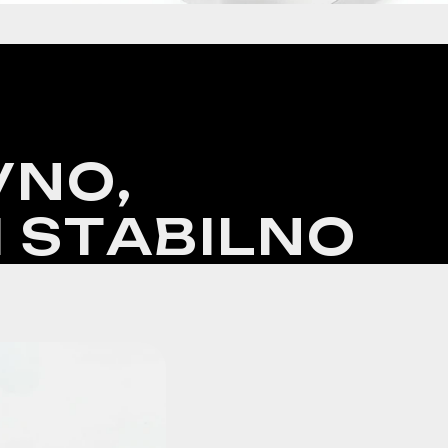
L
N
A
E
M
A
I
L
I
J
A
V
N
O
,
I
S
T
A
B
I
L
N
O