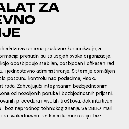
A
L
A
T
Z
A
E
V
N
O
N
J
E
nih alata savremene poslovne komunikacije, a
ormacija presudni su za uspjeh svake organizacije.
 koje obezbjeđuje stabilan, bezbjedan i efikasan rad
 i jednostavno administriranje. Sistem je osmišljen
 žele potpunu kontrolu nad podacima, visoku
t rada. Zahvaljujući integrisanim bezbjednosnim
ena od neželjenih poruka i bezbjednosnih prijetnji.
vanih procedura i visokih troškova, dok intuitivan
e i bez naprednog tehničkog znanja. Sa 2BI.IO mail
 za svakodnevnu poslovnu komunikaciju, bez