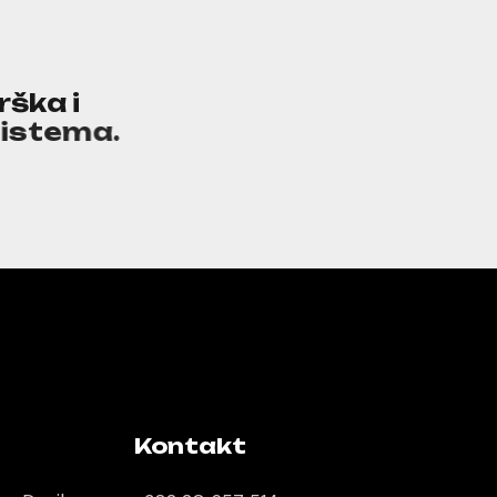
r
š
k
a
i
s
i
s
t
e
m
a
.
Kontakt