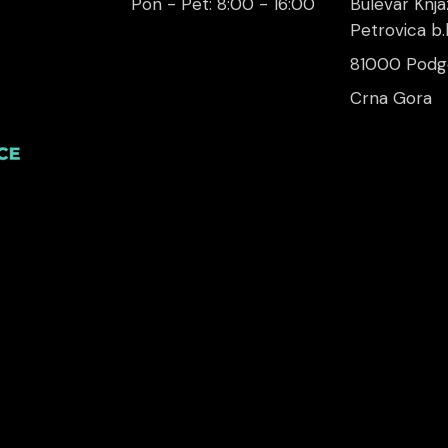
Pon - Pet: 8:00 - 16:00
Bulevar Knja
Petrovica b.b
81000 Podgo
Crna Gora