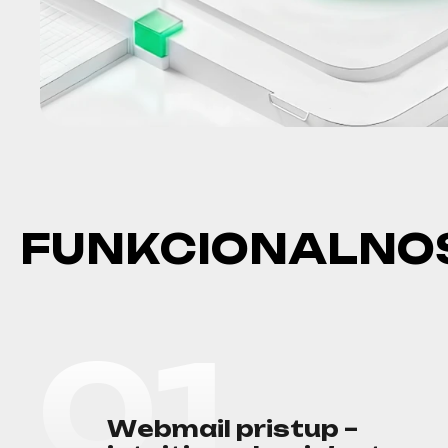
F
U
N
K
C
I
O
N
A
L
N
O
0
1
W
e
b
m
a
i
l
p
r
i
s
t
u
p
–