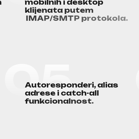
n
m
o
b
i
l
n
i
h
i
d
e
s
k
t
o
p
k
l
i
j
e
n
a
t
a
p
u
t
e
m
I
M
A
P
/
S
M
T
P
p
r
o
t
o
k
o
l
a
.
0
5
A
u
t
o
r
e
s
p
o
n
d
e
r
i
,
a
l
i
a
s
a
d
r
e
s
e
i
c
a
t
c
h
-
a
l
l
f
u
n
k
c
i
o
n
a
l
n
o
s
t
.