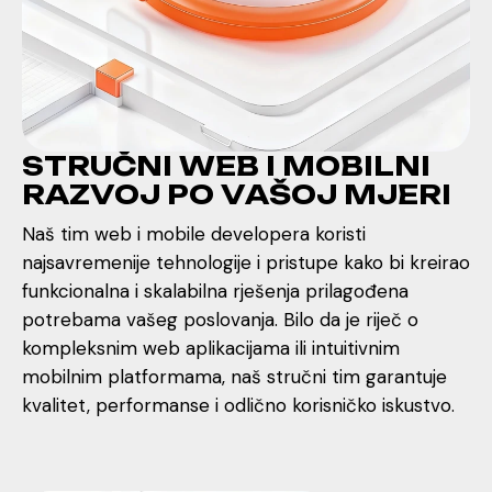
S
T
R
U
Č
N
I
W
E
B
I
M
O
B
I
L
N
I
R
A
Z
V
O
J
P
O
V
A
Š
O
J
M
J
E
R
I
Naš tim web i mobile developera koristi
najsavremenije tehnologije i pristupe kako bi kreirao
funkcionalna i skalabilna rješenja prilagođena
potrebama vašeg poslovanja. Bilo da je riječ o
kompleksnim web aplikacijama ili intuitivnim
mobilnim platformama, naš stručni tim garantuje
kvalitet, performanse i odlično korisničko iskustvo.