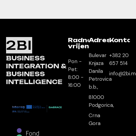
Radno
Adresa
Kontak
2BI
vrijeme
Bulevar
+382 20
BUSINESS
Pon -
Knjaza
657 514
INTEGRATION &
Pet:
Danila
BUSINESS
info@2bi.
8:00 -
Petrovica
INTELLIGENCE
16:00
b.b.,
81000
Podgorica,
Crna
Gora