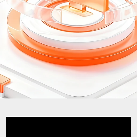
I
N
O
V
A
T
I
V
N
A
S
O
F
T
V
E
R
S
K
A
R
J
E
Š
E
N
J
A