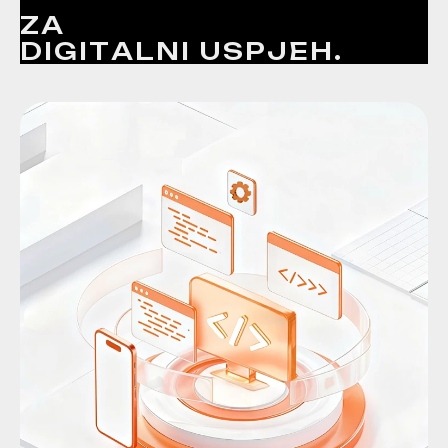
Z
A
D
I
G
I
T
A
L
N
I
U
S
P
J
E
H
.