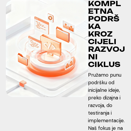
K
O
M
P
L
E
T
N
A
P
O
D
R
Š
K
A
K
R
O
Z
C
I
J
E
L
I
R
A
Z
V
O
J
N
I
C
I
K
L
U
S
Pružamo punu
podršku od
inicijalne ideje,
preko dizajna i
razvoja, do
testiranja i
implementacije.
Naš fokus je na